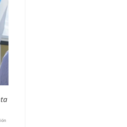
nta
ción