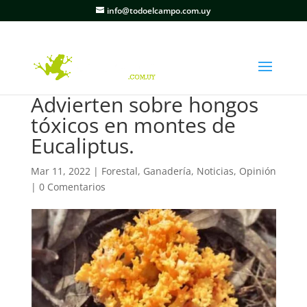
info@todoelcampo.com.uy
Advierten sobre hongos
tóxicos en montes de
Eucaliptus.
Mar 11, 2022
|
Forestal
,
Ganadería
,
Noticias
,
Opinión
|
0 Comentarios