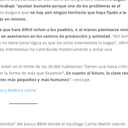
eletrabajo “ayudan bastante porque uno de los problemas es el
ro asegura que
no hay aún ningún territorio que haya fijado a la
ajo en remoto.
s que hace difícil volver a los pueblos, o al menos plantearse vivi
o en asentarnos en los centros de producción y actividad.
“Ahí tie
 no tiene tanta lógica es que los sitios intermedios lo hagan”, afir
es intermedias ha contribuido históricamente a evitar una
stán en el límite de los 30.000 habitantes “tienen una masa críti
con la forma de vida que llevamos
”. En cuanto al futuro, la clave re
lugares más pequeños y más humanos”
, concluye.
ña y América Latina
ostenible” del banco BBVA donde el sociólogo Carlos Martín Lebrón