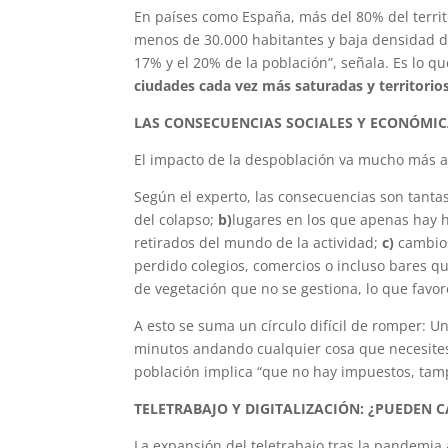
En países como España, más del 80% del territ
menos de 30.000 habitantes y baja densidad d
17% y el 20% de la población”, señala. Es lo q
ciudades cada vez más saturadas y territorios 
LAS CONSECUENCIAS SOCIALES Y ECONÓMIC
El impacto de la despoblación va mucho más al
Según el experto, las consecuencias son tant
del colapso;
b)
lugares en los que apenas hay h
retirados del mundo de la actividad;
c)
cambios
perdido colegios, comercios o incluso bares q
de vegetación que no se gestiona, lo que favo
A esto se suma un círculo difícil de romper: U
minutos andando cualquier cosa que necesites,
población implica “que no hay impuestos, tamp
TELETRABAJO Y DIGITALIZACIÓN: ¿PUEDEN
La expansión del teletrabajo tras la pandemia 