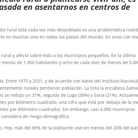
basada en asentarnos en centros de
io rural está cada vez más despoblado es una problemática reali
pite en muchos sino en todos los países del mundo. En unos con m
ural y afecta sobre todo a los municipios pequeños. En la última
e menos de 1.000 habitantes y ocho de cada diez de menos de 5.0
da. Entre 1975 y 2021, y de acuerdo con datos del Instituto Naciona
inentemente rurales perdieron población. La lista la encabeza Zamo
s se redujo un 31%, seguida de Lugo (30%) y Soria (21%). Actualm
es por kilómetro cuadrado, una cifra que está por debajo de la m
ntes por kilómetro cuadrado). Sin embargo, casi 4.000 municipios
 considera de riesgo demográfico.
cío. Hoy, más del 80% de la población vive en menos del 20% del paí