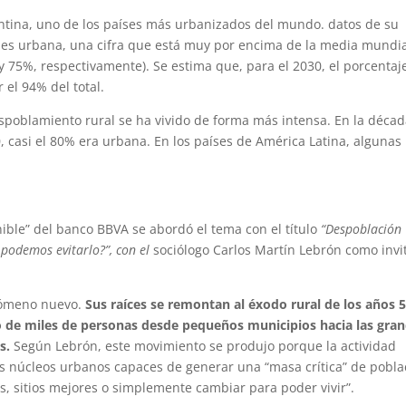
entina, uno de los países más urbanizados del mundo. datos de su
 es urbana, una cifra que está muy por encima de la media mundi
y 75%, respectivamente). Se estima que, para el 2030, el porcentaj
el 94% del total.
espoblamiento rural se ha vivido de forma más intensa. En la déca
0, casi el 80% era urbana. En los países de América Latina, algunas
nible” del banco BBVA se abordó el tema con el título
“Despoblación
 podemos evitarlo?”, con el
sociólogo Carlos Martín Lebrón como invi
enómeno nuevo.
Sus raíces se remontan al éxodo rural de los años 5
ado de miles de personas desde pequeños municipios hacia las gra
s.
Según Lebrón, este movimiento se produjo porque la actividad
 núcleos urbanos capaces de generar una “masa crítica” de pobla
, sitios mejores o simplemente cambiar para poder vivir”.