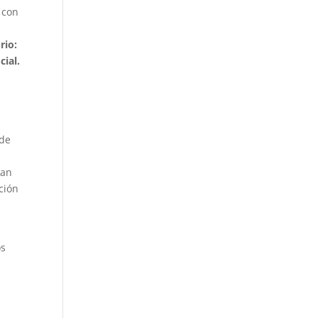
 con
l
rio:
cial.
rde
han
ción
os