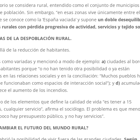
orio se considera rural, entendido como el conjunto de municipios
e población. Sin embargo, “en esas zonas vive únicamente entre e
ue se conoce como la ‘España vaciada’ y supone
un doble desequilib
rurales con pérdida progresiva de actividad, servicios y tejido so
AS DE LA DESPOBLACIÓN RURAL.
lá de la reducción de habitantes.
as como variadas y mencionó a modo de ejemplo:
a)
ciudades al bo
abitantes porque “o no han tenido otra posibilidad o ya están
 en las relaciones sociales y en la conciliación: “Muchos pueblos 
ue funcionaban como espacios de interacción social”); y
d)
acumula
rece el aumento de los incendios.
no de los elementos que define la calidad de vida “es tener a 15
 cualquier servicio”, afirma el sociólogo. El problema es que men
oco hay presupuesto público, y no hay servicios”.
 CAMBIAR EL FUTURO DEL MUNDO RURAL?
abrió la posibilidad de vivir fuera de las grandes ciudades
. Según