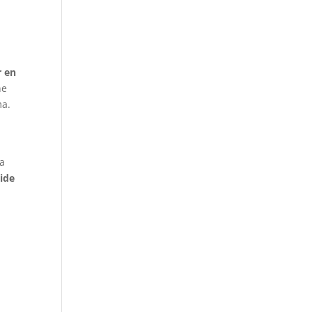
r en
ne
ma.
ca
side