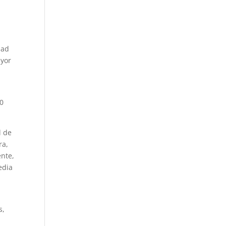
dad
ayor
00
l de
ra,
ente,
edia
s,