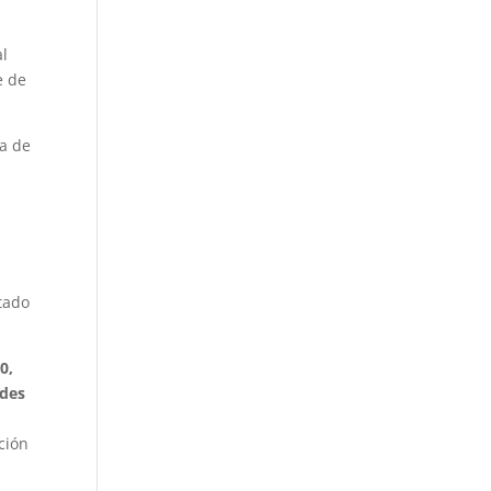
al
e de
da de
tado
0,
ndes
ción