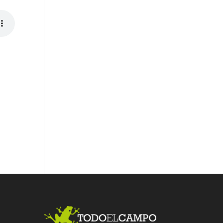
Fac
Twit
Link