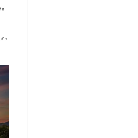
de
maño