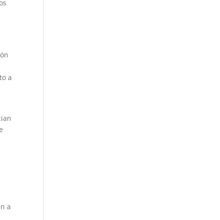
los
ión
to a
cian
e
án a