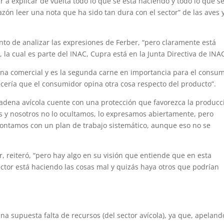
 explicar de vuelta todo lo que se está haciendo y todo lo que s
zón leer una nota que ha sido tan dura con el sector” de las aves y
to de analizar las expresiones de Ferber, “pero claramente está
, la cual es parte del INAC, Cupra está en la Junta Directiva de INAC
adena comercial y es la segunda carne en importancia para el consu
ería que el consumidor opina otra cosa respecto del producto”.
cadena avícola cuente con una protección que favorezca la producc
s y nosotros no lo ocultamos, lo expresamos abiertamente, pero
contamos con un plan de trabajo sistemático, aunque eso no se
, reiteró, “pero hay algo en su visión que entiende que en esta
ector está haciendo las cosas mal y quizás haya otros que podrían
a supuesta falta de recursos (del sector avícola), ya que, apeland