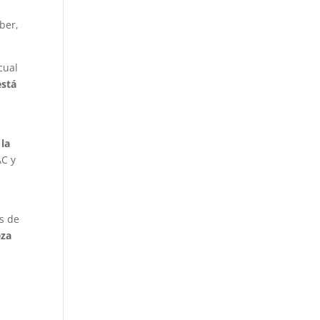
ber,
cual
está
 la
AC y
os de
eza