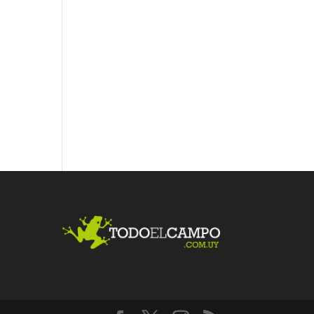
Fac
Twit
Link
ebo
ter
edI
ok
n
Me
gust
a