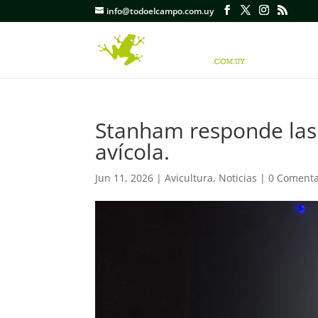
info@todoelcampo.com.uy
Stanham responde las c
avícola.
Jun 11, 2026
|
Avicultura
,
Noticias
|
0 Comenta