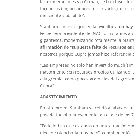
las exoneraciones vía Comap, se han invertido c
façoneros (engordadores tercerizados), e incl
ineficiente y obsoleto”.
Stanham contestó que en la avicultura
no hay 
Ferber era presidente de INAC lo invitamos a 
gigantesca, modernizando totalmente la planta,
afirmación de “supuesta falta de recursos e
nosotros porque Cupra jamás hizo referencia a
“Las empresas no solo han invertido muchísimo
mayormente con recursos propios utilizando l
a la gremial como pocas gremiales del agro so
Cupra”.
ABASTECIMIENTO.
En otro orden, Stanham se refirió al abasteci
pasada fue alta nuevamente, en el eje de los 7
“Todo indica que estamos en una situación don
nivel de planchada muy bajo”, complementó.