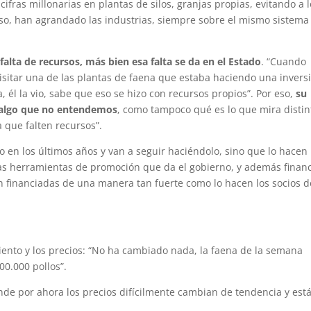
ifras millonarias en plantas de silos, granjas propias, evitando a 
uso, han agrandado las industrias, siempre sobre el mismo sistema
falta de recursos, más bien esa falta se da en el Estado
. “Cuando
visitar una de las plantas de faena que estaba haciendo una invers
 él la vio, sabe que eso se hizo con recursos propios”. Por eso,
su
s algo que no entendemos
, como tampoco qué es lo que mira distin
 que falten recursos”.
 en los últimos años y van a seguir haciéndolo, sino que lo hacen
as herramientas de promoción que da el gobierno, y además finan
n financiadas de una manera tan fuerte como lo hacen los socios d
miento y los precios: “No ha cambiado nada, la faena de la semana
00.000 pollos”.
de por ahora los precios difícilmente cambian de tendencia y est