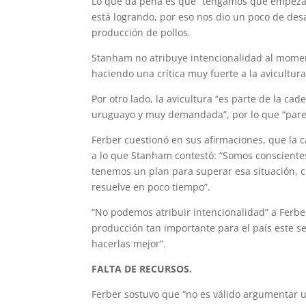
Lo que da pena es que “tengamos que empezar a
está logrando, por eso nos dio un poco de desa
producción de pollos.
Stanham no atribuye intencionalidad al momen
haciendo una crítica muy fuerte a la avicultura
Por otro lado, la avicultura “es parte de la c
uruguayo y muy demandada”, por lo que “parec
Ferber cuestionó en sus afirmaciones, que la 
a lo que Stanham contestó: “Somos consciente
tenemos un plan para superar esa situación, 
resuelve en poco tiempo”.
“No podemos atribuir intencionalidad” a Ferber
producción tan importante para el país este s
hacerlas mejor”.
FALTA DE RECURSOS.
Ferber sostuvo que “no es válido argumentar un