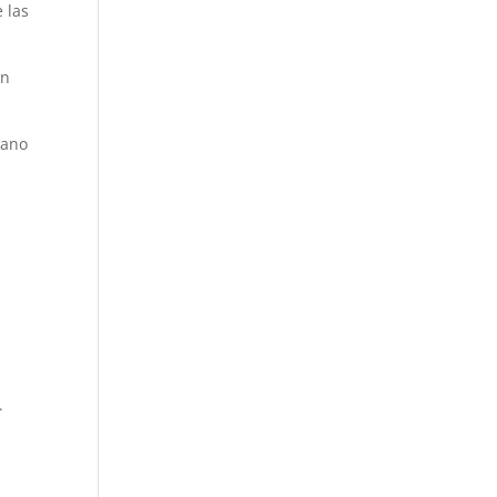
e las
en
cano
.