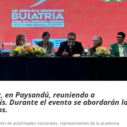
y, en Paysandú, reuniendo a
aís. Durante el evento se abordarán l
os.
ción de autoridades nacionales, representantes de la academia,