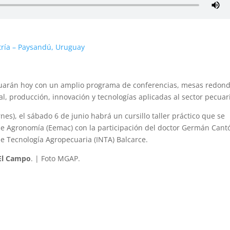
tría – Paysandú, Uruguay
nuarán hoy con un amplio programa de conferencias, mesas redond
l, producción, innovación y tecnologías aplicadas al sector pecuar
ernes), el sábado 6 de junio habrá un cursillo taller práctico que se
d de Agronomía (Eemac) con la participación del doctor Germán Cant
de Tecnología Agropecuaria (INTA) Balcarce.
El Campo
. | Foto MGAP.