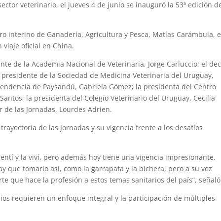
ector veterinario, el jueves 4 de junio se inauguró la 53ª edición d
tro interino de Ganadería, Agricultura y Pesca, Matías Carámbula, 
 viaje oficial en China.
e de la Academia Nacional de Veterinaria, Jorge Carluccio; el de
el presidente de la Sociedad de Medicina Veterinaria del Uruguay,
Intendencia de Paysandú, Gabriela Gómez; la presidenta del Centro
antos; la presidenta del Colegio Veterinario del Uruguay, Cecilia
r de las Jornadas, Lourdes Adrien.
trayectoria de las Jornadas y su vigencia frente a los desafíos
sentí y la viví, pero además hoy tiene una vigencia impresionante.
y que tomarlo así, como la garrapata y la bichera, pero a su vez
te que hace la profesión a estos temas sanitarios del país”, señaló
ios requieren un enfoque integral y la participación de múltiples