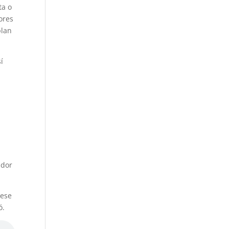
ta o
ores
plan
í
ador
 ese
ó.