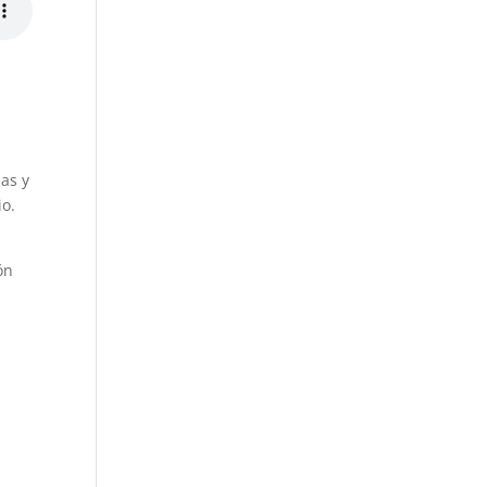
as y
io.
ón