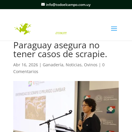
info@todoelcampo.com.uy
Paraguay asegura no
tener casos de scrapie.
Abr 16, 2026
|
Ganadería
,
Noticias
,
Ovinos
|
0
Comentarios