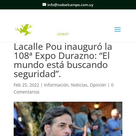
info@todoelcampo.com.uy
Lacalle Pou inauguró la
108ª Expo Durazno: “El
mundo está buscando
seguridad”.
Feb 25, 2022
|
Información
,
Noticias
,
Opinión
|
0
Comentarios