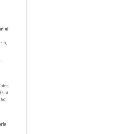
en el
rio,
:
tales
ás, a
dad
ería