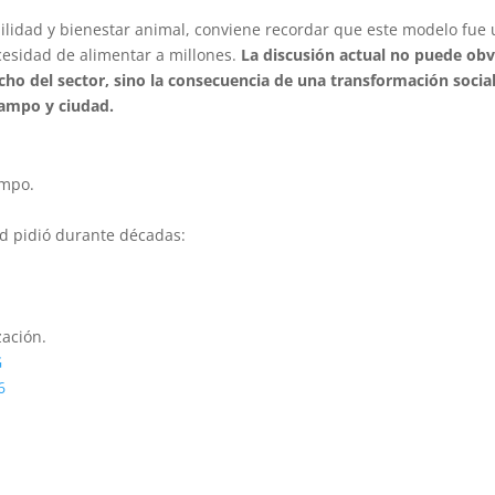
ilidad y bienestar animal, conviene recordar que este modelo fue
ecesidad de alimentar a millones.
La discusión actual no puede obv
icho del sector, sino la consecuencia de una transformación social
campo y ciudad.
ampo.
dad pidió durante décadas:
zación.
G
6