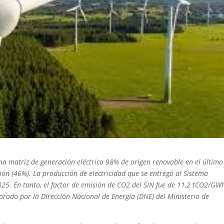
a matriz de generación eléctrica 98% de origen renovable en el último
ción (46%). La producción de electricidad que se entregó al Sistema
5. En tanto, el factor de emisión de CO2 del SIN fue de 11,2 tCO2/GW
orado por la Dirección Nacional de Energía (DNE) del Ministerio de