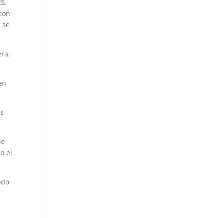
25.
 con
 se
era,
en
as
de
o el
ndo