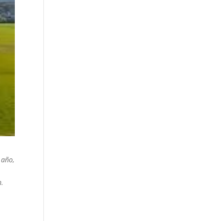
 año,
h.