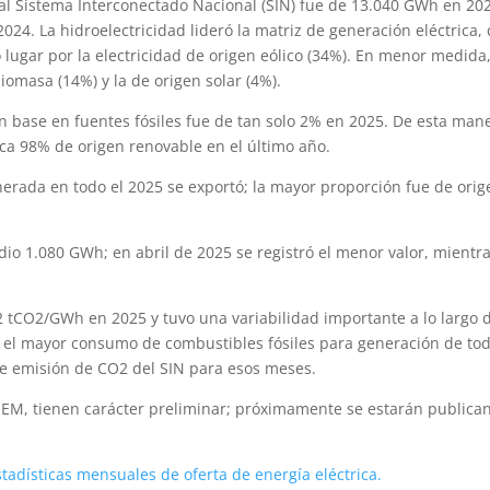
al Sistema Interconectado Nacional (SIN) fue de 13.040 GWh en 20
024. La hidroelectricidad lideró la matriz de generación eléctrica,
lugar por la electricidad de origen eólico (34%). En menor medida,
iomasa (14%) y la de origen solar (4%).
on base en fuentes fósiles fue de tan solo 2% en 2025. De esta man
ca 98% de origen renovable en el último año.
nerada en todo el 2025 se exportó; la mayor proporción fue de orig
io 1.080 GWh; en abril de 2025 se registró el menor valor, mientr
,2 tCO2/GWh en 2025 y tuvo una variabilidad importante a lo largo 
 el mayor consumo de combustibles fósiles para generación de tod
r de emisión de CO2 del SIN para esos meses.
MIEM, tienen carácter preliminar; próximamente se estarán publica
stadísticas mensuales de oferta de energía eléctrica.