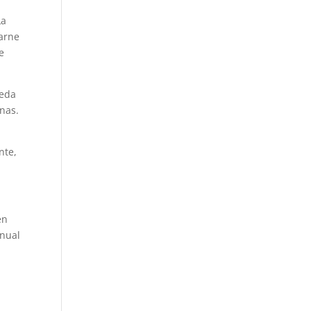
La
carne
e
ueda
nas.
a
nte,
en
anual