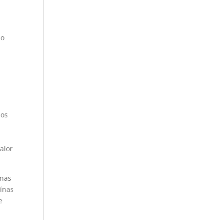
do
los
alor
ínas
ínas
e