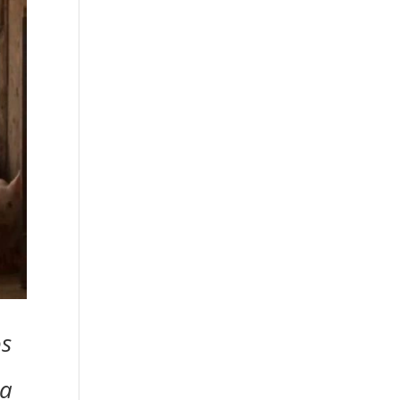
os
la