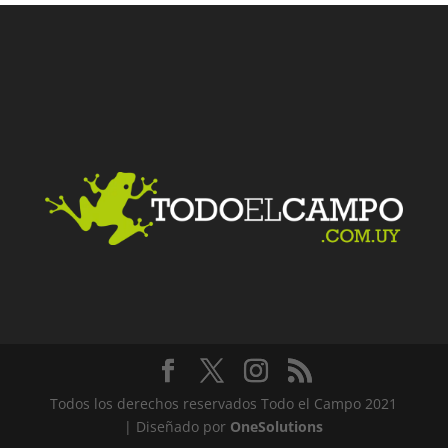
Facebook
Twitter
LinkedIn
Me gusta
Todos los derechos reservados Todo el Campo 2021
| Diseñado por
OneSolutions