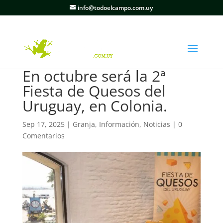
info@todoelcampo.com.uy
En octubre será la 2ª
Fiesta de Quesos del
Uruguay, en Colonia.
Sep 17, 2025
|
Granja
,
Información
,
Noticias
|
0
Comentarios