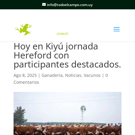
info@todoelcampo.com.uy
Hoy en Kiyú jornada
Hereford con
participantes destacados.
Ago 8, 2025
|
Ganadería
,
Noticias
,
Vacunos
|
0
Comentarios