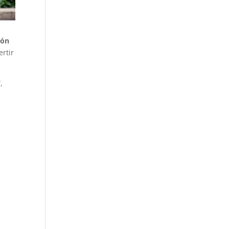
ión
ertir
,