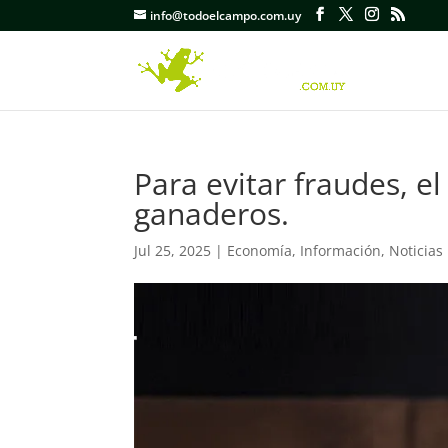
info@todoelcampo.com.uy
Para evitar fraudes, e
ganaderos.
Jul 25, 2025
|
Economía
,
Información
,
Noticias