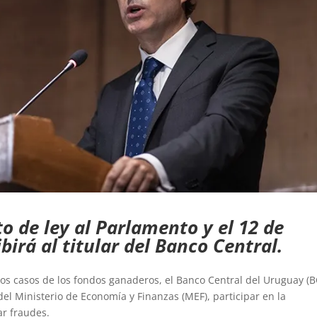
o de ley al Parlamento y el 12 de
birá al titular del Banco Central.
os casos de los fondos ganaderos, el Banco Central del Uruguay (
del Ministerio de Economía y Finanzas (MEF), participar en la
ar fraudes.