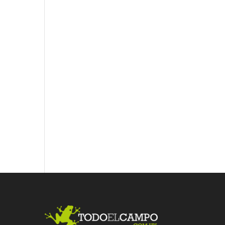
Fac
Twit
Link
ebo
ter
edI