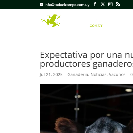
info@todoelcampo.com.uy
Expectativa por una n
productores ganaderos
Jul 21, 2025
|
Ganadería
,
Noticias
,
Vacunos
|
0