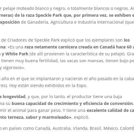
r pelaje moteado blanco y negro, o totalmente blancos o negros. A
rneras) de la raza Speckle Park que, por primera vez, se exhiben 
Exposición
de Ganadería, Agricultura e Industria Internacional (que
a de Criadores de Speckle Park explicó que los ejemplares son
los
ina
: «Es una
raza netamente carnicera creada en Canadá hace 60
n y White Park
(de allí provienen la característica de su pelaje). Gr
 tienen muy buena fertilidad, las vacas son mansas, tienen bajo p
y vigorosos».
 año en el que se implantaron y nacieron el año pasado en la cab
es). Hoy están siendo exhibidos en la Expo.
ta longevidad
, y que, por lo tanto, el productor tiene una baja
uma su
buena capacidad de crecimiento y eficiencia de conversión
mir el animal para ganar peso. Y tiene una
excelente calidad de c
anto terneza, sabor y marmoleado»
, explicó.
 en países como Canadá, Australia, Irlanda, Brasil, México, Colom