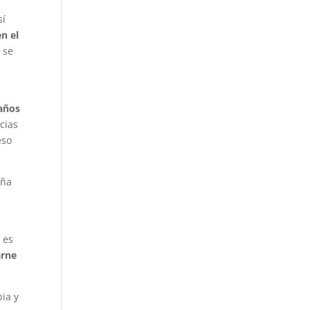
sí
en el
 se
 años
acias
eso
aña
, es
arne
bia y