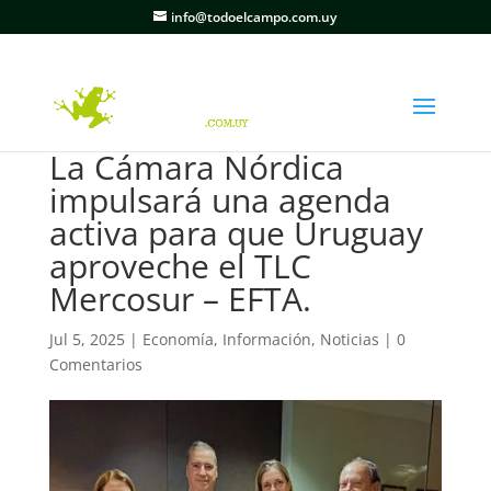
info@todoelcampo.com.uy
La Cámara Nórdica
impulsará una agenda
activa para que Uruguay
aproveche el TLC
Mercosur – EFTA.
Jul 5, 2025
|
Economía
,
Información
,
Noticias
|
0
Comentarios