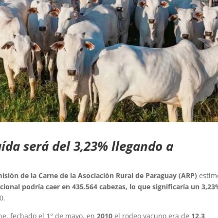
ída será del 3,23% llegando a
isión de la Carne de la Asociación Rural de Paraguay (ARP)
estim
ional podría caer en 435.564 cabezas, lo que significaría un 3,2
0.
ne, fechado el 1° de mayo, en
2010
el rodeo vacuno era de
12,3