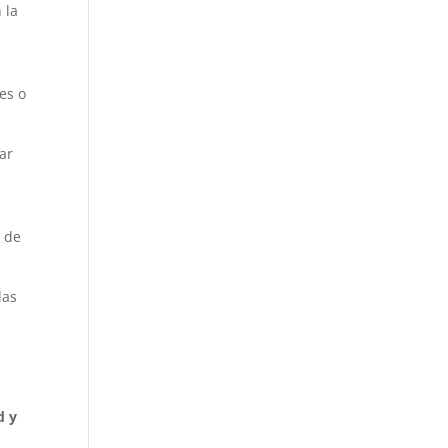
 la
es o
ar
s de
las
d y