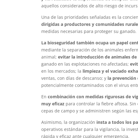
aquellos considerados de alto riesgo de incurs
Una de las prioridades señaladas es la conci
dirigidas a productores y comunidades rural
medidas necesarias para proteger su ganado.
La bioseguridad también ocupa un papel centr
mediante la separación de los animales enferm
animal;
evitar la introducción de animales d
ganado en las explotaciones no afectadas;
evi
en los mercados; la
limpieza y el vaciado exh
ventas, con días de descanso; y
la prevención
potencialmente contaminados con el virus entr
En
combinación con medidas rigurosas de vig
muy eficaz
para controlar la fiebre aftosa. S
cepas de campo y se administren según las esp
Asimismo, la organización
insta a todos los pa
operativos estándar para la vigilancia, la inve
rápida y eficaz ante cualquier emergencia.