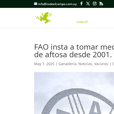
info@todoelcampo.com.uy
FAO insta a tomar med
de aftosa desde 2001.
May 7, 2025
|
Ganadería
,
Noticias
,
Vacunos
|