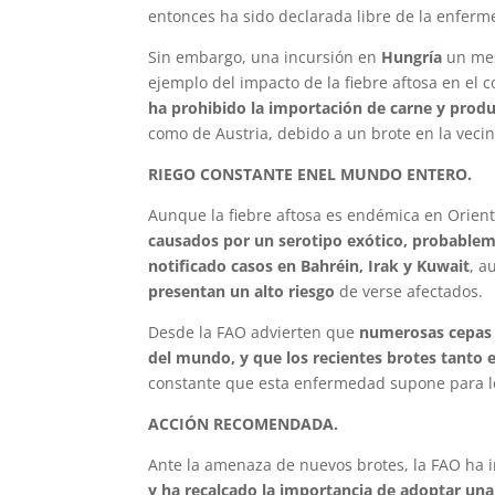
entonces ha sido declarada libre de la enferm
Sin embargo, una incursión en
Hungría
un mes
ejemplo del impacto de la fiebre aftosa en el 
ha prohibido la importación de carne y produ
como de Austria, debido a un brote en la veci
RIEGO CONSTANTE ENEL MUNDO ENTERO.
Aunque la fiebre aftosa es endémica en Orien
causados por un serotipo exótico, probablem
notificado casos en Bahréin, Irak y Kuwait
, 
presentan un alto riesgo
de verse afectados.
Desde la FAO advierten que
numerosas cepas d
del mundo, y que los recientes brotes tanto 
constante que esta enfermedad supone para los
ACCIÓN RECOMENDADA.
Ante la amenaza de nuevos brotes, la FAO ha i
y ha recalcado la importancia de adoptar una 