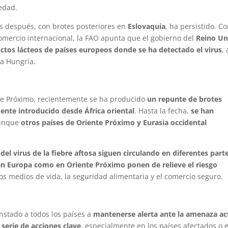
edad.
 después, con brotes posteriores en
Eslovaquia
, ha persistido. C
comercio internacional, la FAO apunta que el gobierno del
Reino Un
ctos lácteos de países europeos donde se ha detectado el virus
, 
na Hungría.
te Próximo, recientemente se ha producido
un repunte de brotes
ente introducido desde África oriental
. Hasta la fecha,
se han
aunque
otros países de Oriente Próximo y Eurasia occidental
el virus de la fiebre aftosa siguen circulando en diferentes part
en Europa como en Oriente Próximo ponen de relieve el riesgo
 medios de vida, la seguridad alimentaria y el comercio seguro.
nstado a todos los países a
mantenerse alerta ante la amenaza ac
serie de acciones clave
, especialmente en los países afectados o 