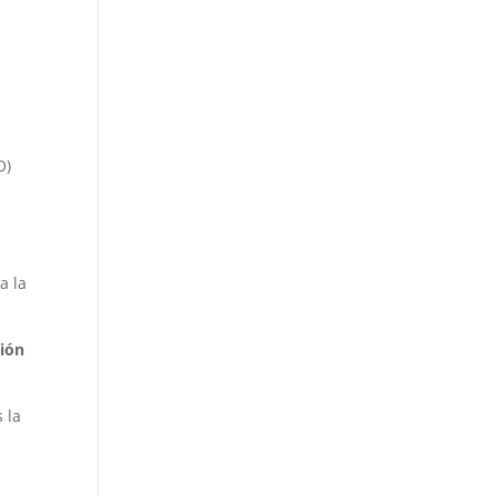
O)
a la
ión
s la