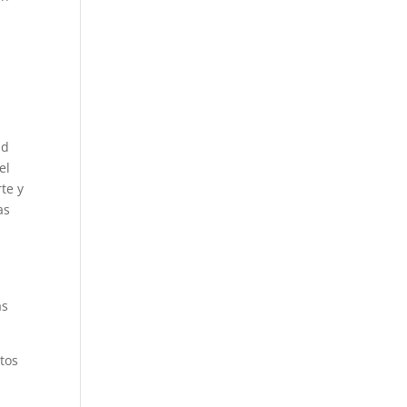
ud
el
te y
as
as
tos