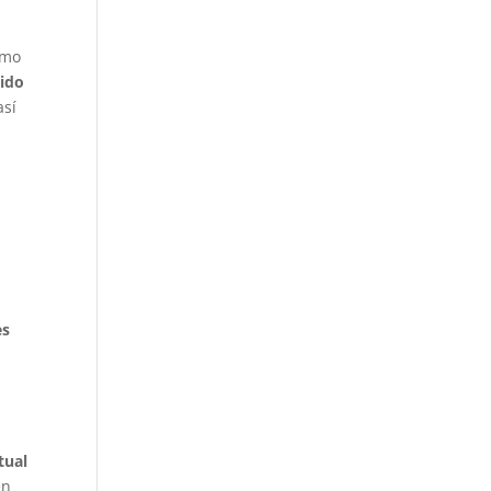
omo
ido
así
es
tual
en