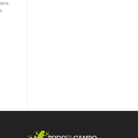
iebre
a
Fac
Twit
Link