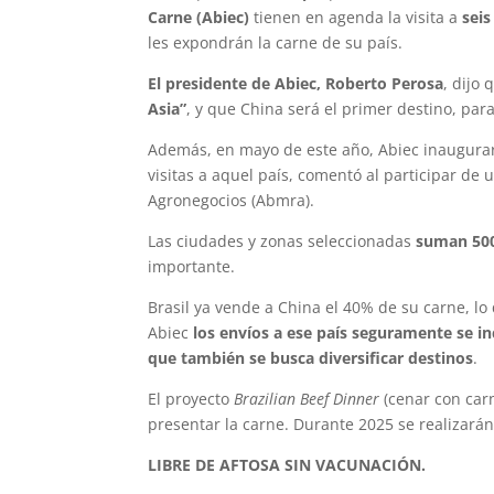
Carne (Abiec)
tienen en agenda la visita a
seis
les expondrán la carne de su país.
El presidente de Abiec, Roberto Perosa
, dijo
Asia”
, y que China será el primer destino, par
Además, en mayo de este año, Abiec inaugurará
visitas a aquel país, comentó al participar de 
Agronegocios (Abmra).
Las ciudades y zonas seleccionadas
suman 500
importante.
Brasil ya vende a China el 40% de su carne, l
Abiec
los envíos a ese país seguramente se i
que también se busca diversificar destinos
.
El proyecto
Brazilian Beef Dinner
(cenar con car
presentar la carne. Durante 2025 se realizarán
LIBRE DE AFTOSA SIN VACUNACIÓN.