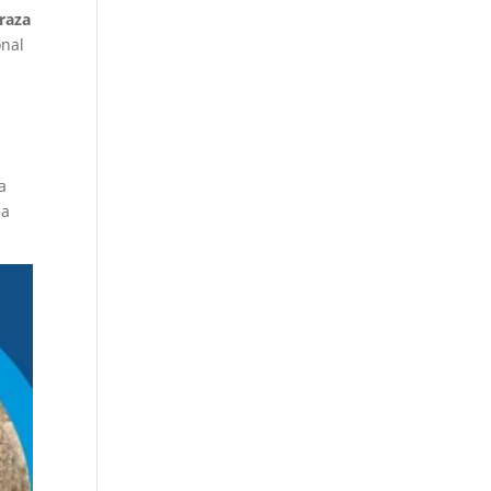
 raza
onal
a
la