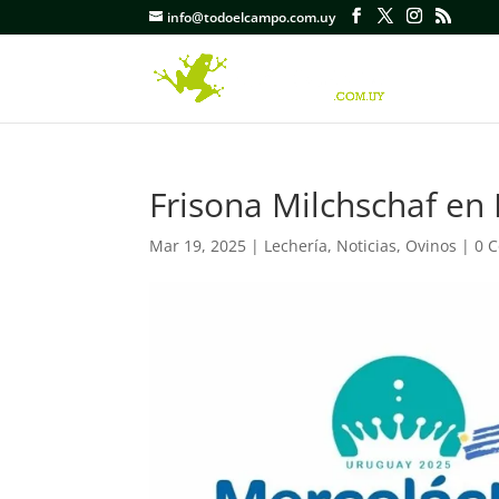
info@todoelcampo.com.uy
Frisona Milchschaf en
Mar 19, 2025
|
Lechería
,
Noticias
,
Ovinos
|
0 