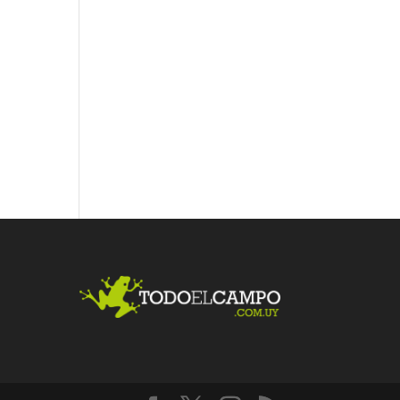
Fac
Twit
Link
ebo
ter
edI
ok
n
Me
gust
a