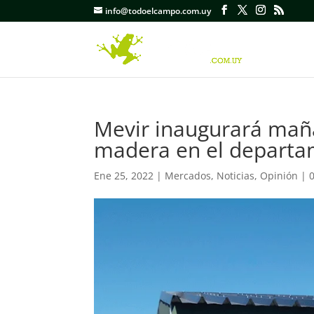
info@todoelcampo.com.uy
Mevir inaugurará maña
madera en el departa
Ene 25, 2022
|
Mercados
,
Noticias
,
Opinión
|