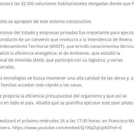
anzará las 32.000 soluciones habitacionales otorgadas desde que 
ntes se apropien de este sistema constructivo.
anismos del Estado y empresas privadas fue importante para ejecu
 producto de un convenio que involucra a la Intendencia de Rivera,
 Ordenamiento Territorial (MVOT), que brindó conocimientos técnico
lizó la eficiencia energética; el de Ambiente, que estudió la
al de Vivienda (ANV), que participó con su logística, y varias
eriales.
as tecnologías se busca mantener una alta calidad de las obras y, a
s familias accedan más rápido a las casas.
 propicia la eficiencia presupuestal del organismo y que así se
en todo el país. Añadió que se planifica ejecutar este plan piloto
ealizará el próximo miércoles 26 a las 17:30 horas, en Francisco Ma
de Rivera. https://www.youtube.com/embed/Q1WpZvJUpK0?rel=0