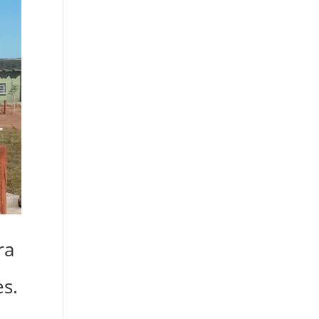
ra
es.