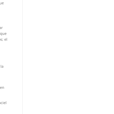
fue
tar
 que
s; el
 la
 en
ciel