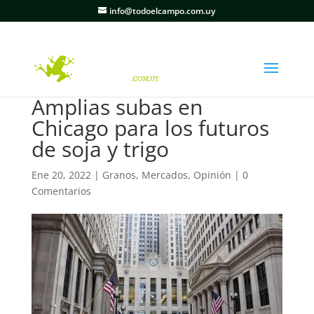
info@todoelcampo.com.uy
Amplias subas en
Chicago para los futuros
de soja y trigo
Ene 20, 2022
|
Granos
,
Mercados
,
Opinión
|
0
Comentarios