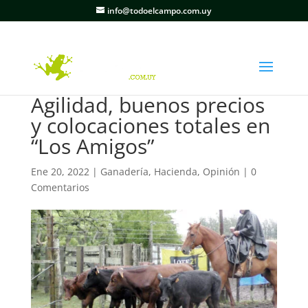
info@todoelcampo.com.uy
Agilidad, buenos precios
y colocaciones totales en
“Los Amigos”
Ene 20, 2022
|
Ganadería
,
Hacienda
,
Opinión
|
0
Comentarios