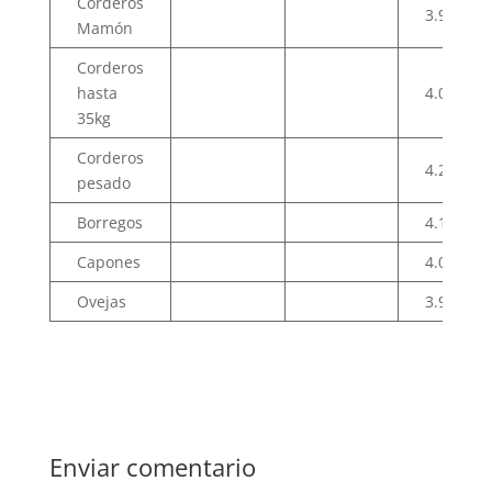
Corderos
3.99
Mamón
Corderos
hasta
4.03
35kg
Corderos
4.21
pesado
Borregos
4.10
Capones
4.00
Ovejas
3.92
Enviar comentario