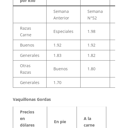
por kilo
Semana
Semana
Sema
Anterior
N°52
Anter
Razas
Especiales
1.98
1.97
Carne
Buenos
1.92
1.92
4.08
Generales
1.83
1.82
4.00
Otras
Buenos
1.80
Razas
Generales
1.70
3.70
Vaquillonas Gordas
Precios
en
A la
En pie
dólares
carne