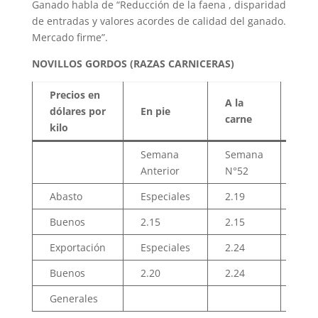
Ganado habla de “Reducción de la faena , disparidad
de entradas y valores acordes de calidad del ganado.
Mercado firme”.
NOVILLOS GORDOS (RAZAS CARNICERAS)
Precios en
A la
dólares por
En pie
carne
kilo
Semana
Semana
Sem
Anterior
N°52
Ante
Abasto
Especiales
2.19
2.22
Buenos
2.15
2.15
4.29
Exportación
Especiales
2.24
2.27
Buenos
2.20
2.24
4.31
Generales
4.25