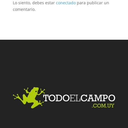
Lo siento, debes estar
conectado
para publicar un
comentario.
Facebook
Twitter
LinkedIn