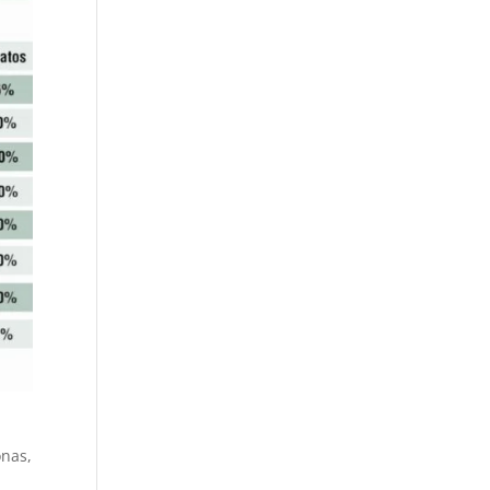
onas,