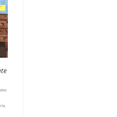
ate
oles
ría.