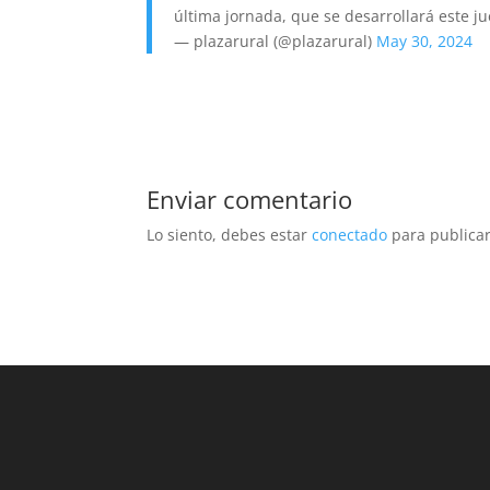
última jornada, que se desarrollará este j
— plazarural (@plazarural)
May 30, 2024
Enviar comentario
Lo siento, debes estar
conectado
para publicar