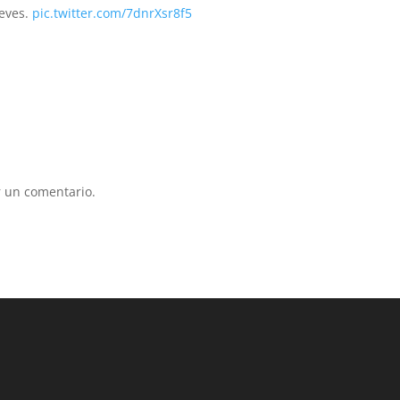
ueves.
pic.twitter.com/7dnrXsr8f5
 un comentario.