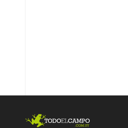
Fac
Twit
Link
ebo
ter
edI