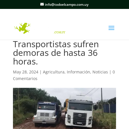
info@todoelcampo.com.uy
Transportistas sufren
demoras de hasta 36
horas.
May 28, 2024
|
Agricultura
,
Información
,
Noticias
|
0
Comentarios