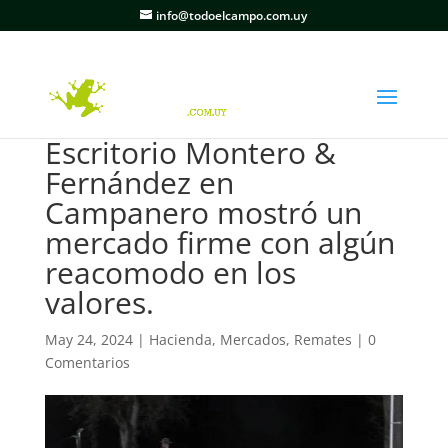
info@todoelcampo.com.uy
Escritorio Montero &
Fernández en
Campanero mostró un
mercado firme con algún
reacomodo en los
valores.
May 24, 2024
|
Hacienda
,
Mercados
,
Remates
|
0
Comentarios