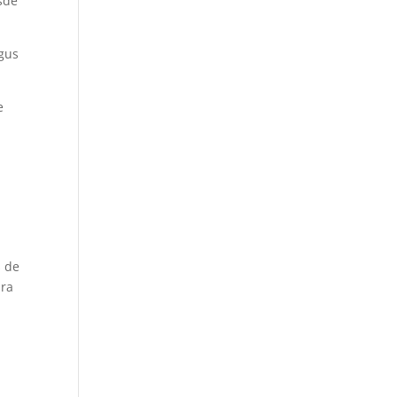
esde
ngus
e
s de
ura