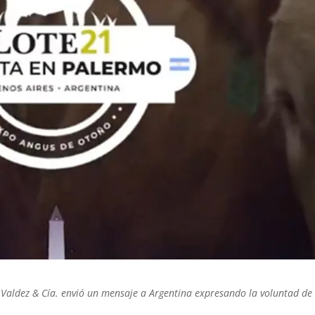
 Valdez & Cía. envió un mensaje a Argentina expresando la voluntad de