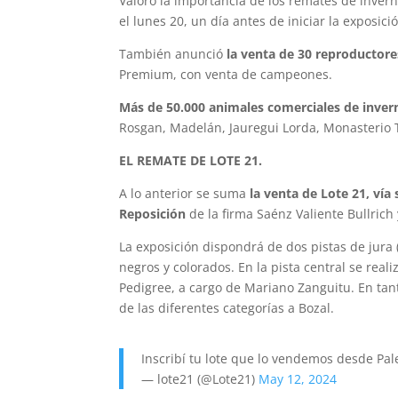
Valoró la importancia de los remates de invern
el lunes 20, un día antes de iniciar la exposici
También anunció
la venta de 30 reproductore
Premium, con venta de campeones.
Más de 50.000 animales comerciales de invern
Rosgan, Madelán, Jauregui Lorda, Monasterio T
EL REMATE DE LOTE 21.
A lo anterior se suma
la venta de Lote 21, vía
Reposición
de la firma Saénz Valiente Bullrich
La exposición dispondrá de dos pistas de jura 
negros y colorados. En la pista central se real
Pedigree, a cargo de Mariano Zanguitu. En tant
de las diferentes categorías a Bozal.
Inscribí tu lote que lo vendemos desde P
— lote21 (@Lote21)
May 12, 2024