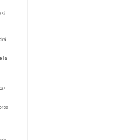
 así
odrá
e la
sas
toros