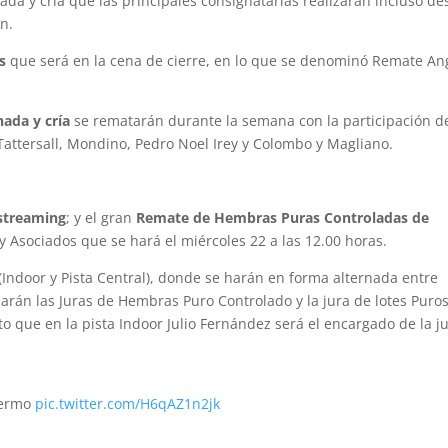
ada y cría que las principales consignatarias realizarán incluso d
ón.
s
que será en la cena de cierre, en lo que se denominó Remate A
ada y cría
se rematarán durante la semana con la participación d
attersall, Mondino, Pedro Noel Irey y Colombo y Magliano.
 streaming
; y el gran
Remate de Hembras Puras Controladas de
 y Asociados que se hará el miércoles 22 a las 12.00 horas.
(Indoor y Pista Central), donde se harán en forma alternada entre
izarán las Juras de Hembras Puro Controlado y la jura de lotes Puro
o que en la pista Indoor Julio Fernández será el encargado de la j
alermo
pic.twitter.com/H6qAZ1n2jk