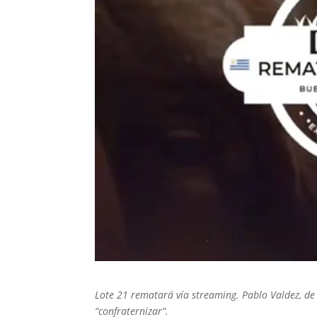
Lote 21 rematará vía streaming. Pablo Valdez, de
“confraternizar”.