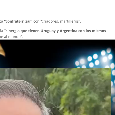
sca
“confraternizar”
con “criadores, martilleros”.
 la
“sinergia que tienen Uruguay y Argentina con los mismos
rne al mundo”.