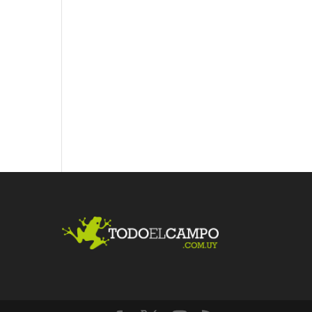
Fac
Twit
Link
ebo
ter
edI
ok
n
Me
gust
a