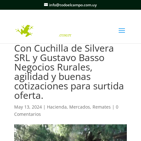
info@todoelcampo.com.uy
Con Cuchilla de Silvera
SRL y Gustavo Basso
Negocios Rurales,
agilidad y buenas
cotizaciones para surtida
oferta.
May 13, 2024
|
Hacienda
,
Mercados
,
Remates
|
0
Comentarios