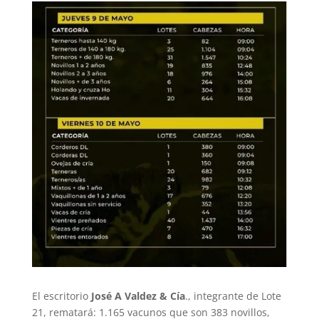
El escritorio
José A Valdez & Cía
., integrante de Lote
21, rematará: 1.165 vacunos que son 383 novillos,