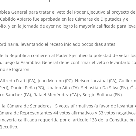
blea General para tratar el veto del Poder Ejecutivo al proyecto de
 de Cabildo Abierto fue aprobada en las Cámaras de Diputados y el
io, y en la jornada de ayer no logró la mayoría calificada para lev
rdinaria, levantando el receso iniciado pocos días antes.
de la República confieren al Poder Ejecutivo la potestad de vetar lo
o, luego la Asamblea General debe confirmar el veto o levantarlo c
no se lograron.
 Alfredo Fratti (FA), Juan Moreno (PC), Nelson Larzábal (FA), Guiller
eri), Daniel Peña (PG), Ubaldo Aíta (FA), Sebastián Da Silva (PN), Ó
dro Sánchez (FA), Rafael Menéndez (CA) y Sergio Bottana (PN).
e la Cámara de Senadores 15 votos afirmativos (a favor de levantar 
 Cámara de Representantes 44 votos afirmativos y 53 votos negativos
mayoría calificada requerida por el artículo 138 de la Constitución
Ejecutivo.