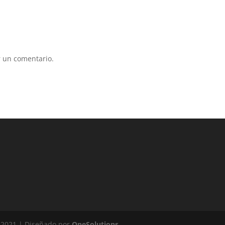
 un comentario.
 2021 | Diseñado por
OneSolutions