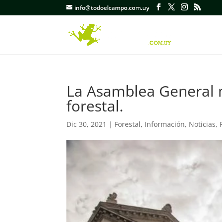
info@todoelcampo.com.uy
La Asamblea General m
forestal.
Dic 30, 2021
|
Forestal
,
Información
,
Noticias
,