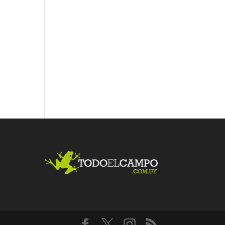
Fac
Twit
Link
ebo
ter
edI
ok
n
Me
gust
a