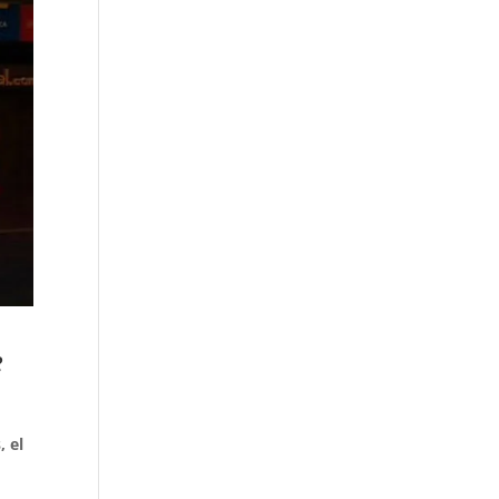
e
, el