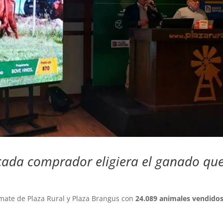
cada comprador eligiera el ganado qu
mate de Plaza Rural y Plaza Brangus con
24.089 animales vendidos