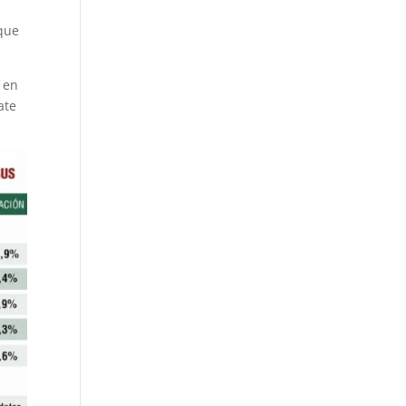
 que
, en
ate