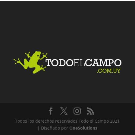
Facebook
Twitter
LinkedIn
Me gusta
Todos los derechos reservados Todo el Campo 2021
| Diseñado por
OneSolutions