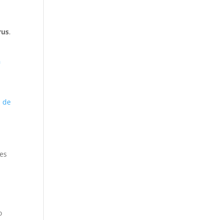
rus
.
n
d de
les
o