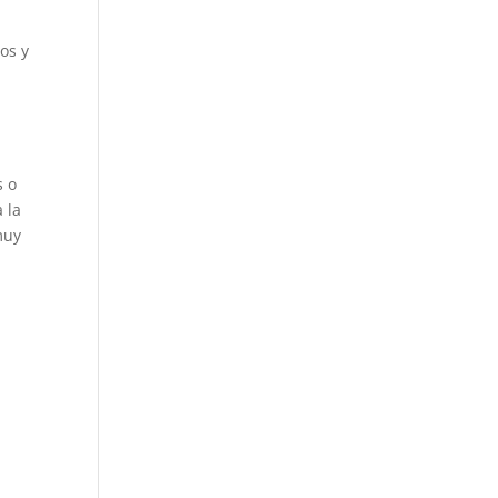
os y
s o
 la
muy