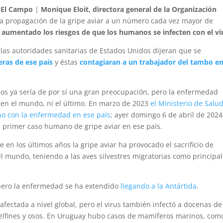
 El Campo
|
Monique Eloit, directora general de la Organización
la propagación de la gripe aviar a un número cada vez mayor de
 aumentado los riesgos de que los humanos se infecten con el vi
as autoridades sanitarias de Estados Unidos dijeran que se
eras de ese país
y éstas
contagiaran a un trabajador del tambo e
cunos ya sería de por sí una gran preocupación, pero la enfermedad
en el mundo, ni el último. En marzo de 2023
el Ministerio de Salu
no con la enfermedad en ese país
; ayer domingo 6 de abril de 2024
l primer caso humano de gripe aviar en ese país.
e en los últimos años la gripe aviar ha provocado el sacrificio de
el mundo, teniendo a las aves silvestres migratorias como principa
 pero la enfermedad se ha extendido
llegando a la Antártida
.
fectada a nivel global, pero el virus también infectó a docenas de
, delfines y osos. En Uruguay hubo casos de mamíferos marinos, com