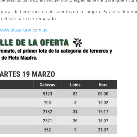
 beneficios para quien vende, como especialmente para quien com
 gozar de beneficios en descuentos en la compra. Para ello deberá
 del lote para ser rematado.
www.plazarural.com.uy