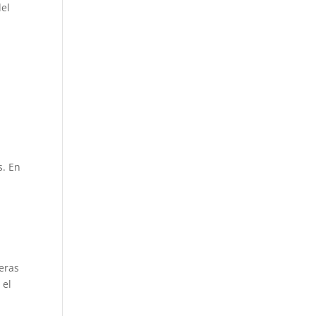
del
s. En
ieras
 el