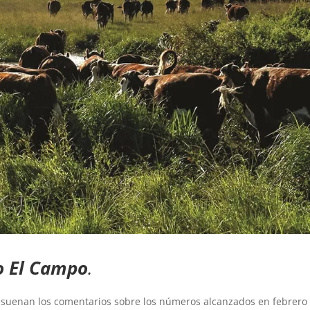
o El Campo
.
suenan los comentarios sobre los números alcanzados en febrero 