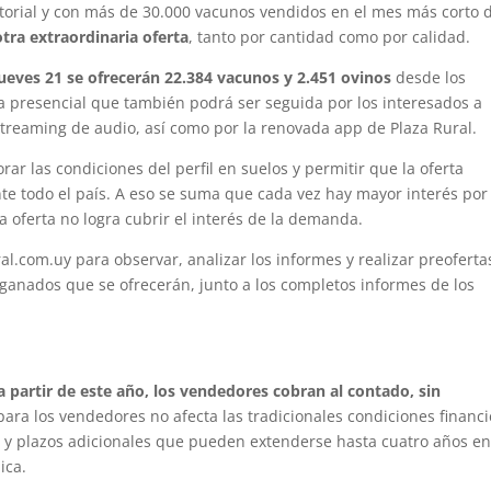
torial y con más de 30.000 vacunos vendidos en el mes más corto 
otra extraordinaria oferta
, tanto por cantidad como por calidad.
ueves 21 se ofrecerán 22.384 vacunos y 2.451 ovinos
desde los
ta presencial que también podrá ser seguida por los interesados a
y streaming de audio, así como por la renovada app de Plaza Rural.
ar las condiciones del perfil en suelos y permitir que la oferta
nte todo el país. A eso se suma que cada vez hay mayor interés por
la oferta no logra cubrir el interés de la demanda.
l.com.uy para observar, analizar los informes y realizar preoferta
s ganados que se ofrecerán, junto a los completos informes de los
a partir de este año, los vendedores cobran al contado, sin
 para los vendedores no afecta las tradicionales condiciones financ
 y plazos adicionales que pueden extenderse hasta cuatro años en
ica.