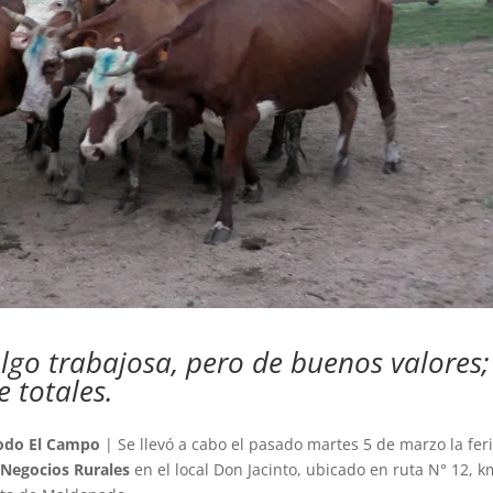
algo trabajosa, pero de buenos valores;
 totales.
odo El Campo
| Se llevó a cabo el pasado martes 5 de marzo la fer
Negocios Rurales
en el local Don Jacinto, ubicado en ruta N° 12, k