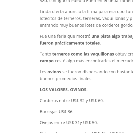
380, contiguo a Pueblo Edén en el departame
Linda oferta anunció la firma para esa oportu
lotecitos de terneros, terneras, vaquillonas y 
entrando muy buenos lotes de corderos gordo
Fue una feria que mostró
una pista algo trab
fueron prácticamente totales
.
Tanto
terneros como las vaquillonas
obtuviero
campo
costó algo más encontrarles el mercad
Los
ovinos
se fueron dispersando con bastante 
buenos promedios finales.
LOS VALORES. OVINOS.
Corderos entre US$ 32 y US$ 60.
Borregas US$ 36.
Ovejas entre US$ 31y US$ 50.