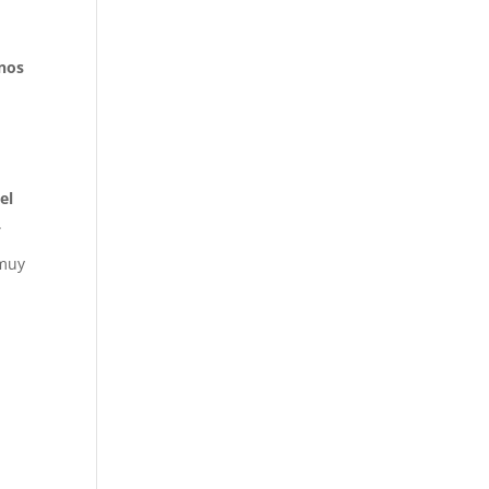
inos
el
.
 muy