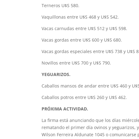
Terneros U$S 580.
Vaquillonas entre U$S 468 y U$S 542.
Vacas carnudas entre U$S 512 y U$S 598.
Vacas gordas entre U$S 600 y U$S 680.
Vacas gordas especiales entre U$S 738 y U$S 8
Novillos entre U$S 700 y U$S 790.
YEGUARIZOS.
Caballos mansos de andar entre U$S 460 y U$S
Caballos potros entre U$S 260 y U$S 462.
PRÓXIMA ACTIVIDAD.
La firma está anunciando que los días miércol
rematando el primer día ovinos y yeguarizos, y
Wilson Ferreira Aldunate 1045 o comunicarse po