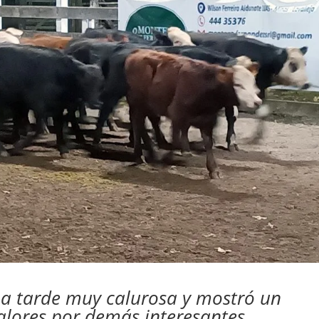
una tarde muy calurosa y mostró un
alores por demás interesantes