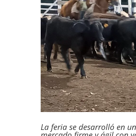
La feria se desarrolló en 
mercado firme y ágil con v