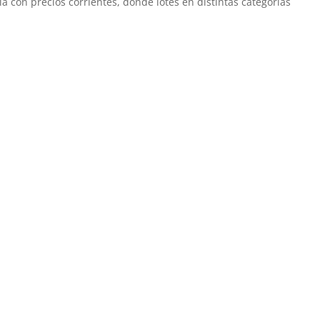
la con precios corrientes, donde lotes en distintas categorías