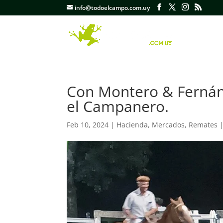
info@todoelcampo.com.uy
Con Montero & Fernánd
el Campanero.
Feb 10, 2024
|
Hacienda
,
Mercados
,
Remates