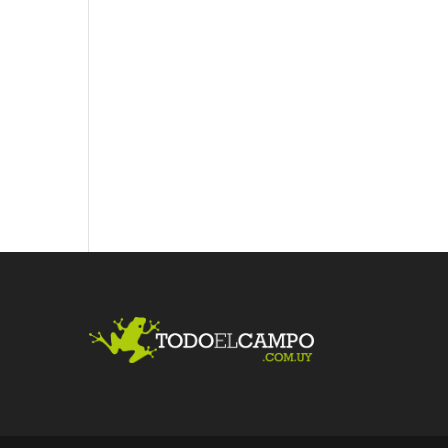
Fac
Twit
Link
ebo
ter
edI
ok
n
Me
gust
a