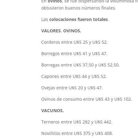
En
ovinos
, se fue dispersando la voluminosa fi
obtuvieron buenos números finales.
Las
colocaciones fueron totales
.
VALORES. OVINOS.
Corderos entre U$S 25 y U$S 52.
Borregos entre U$S 41 y U$S 47.
Borregas entre U$S 37,50 y U$S 52,50.
Capones entre U$S 44 y U$S 52.
Ovejas entre U$S 20 y U$S 47.
Ovinos de consumo entre U$S 43 y U$S 102.
VACUNOS.
Terneros entre U$S 282 y U$S 442.
Novillitos entre U$S 375 y U$S 408.