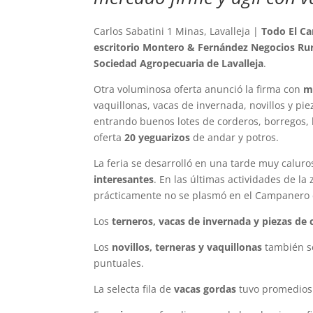
Carlos Sabatini 1 Minas, Lavalleja |
Todo El C
escritorio Montero & Fernández Negocios Ru
Sociedad Agropecuaria de Lavalleja
.
Otra voluminosa oferta anunció la firma con
m
vaquillonas, vacas de invernada, novillos y pie
entrando buenos lotes de corderos, borregos,
oferta
20 yeguarizos
de andar y potros.
La feria se desarrolló en una tarde muy calur
interesantes
. En las últimas actividades de l
prácticamente no se plasmó en el Campanero 
Los
terneros, vacas de invernada y piezas de c
Los
novillos, terneras y vaquillonas
también se
puntuales.
La selecta fila de
vacas gordas
tuvo promedios