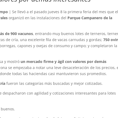
ampo
| Se llevó a el pasado jueves 8 la primera feria del mes que e
rales
organizó en las instalaciones del
Parque Campanero de la
ás de 900 vacunos
, entrando muy buenos lotes de terneros, terne
zas de cría, una excelente fila de vacas carnudas y gordas;
750 ovi
 borregas, capones y ovejas de consumo y campo; y completaron la
osa y mostró
un mercado firme y ágil con valores por demás
a zona se empezaba a notar una leve desaceleración de los precios, 
donde todas las haciendas casi mantuvieron sus promedios.
ría
fueron las categorías más buscadas y mejor cotizadas.
 despacharon con agilidad y cotizaciones interesantes para lotes
 buenos.