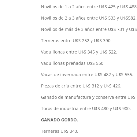
Novillos de 1 a 2 años entre U$S 425 y U$S 488
Novillos de 2 a 3 años entre U$S 533 y U$S582.
Novillos de más de 3 años entre U$S 731 y U$S
Terneras entre U$S 252 y U$S 390.
Vaquillonas entre U$S 345 y U$S 522.
Vaquillonas preñadas U$S 550.
Vacas de invernada entre U$S 482 y U$S 555.
Piezas de cría entre U$S 312 y U$S 426.
Ganado de manufactura y conserva entre U$S 
Toros de industria entre U$S 480 y U$S 900.
GANADO GORDO.
Terneras U$S 340.