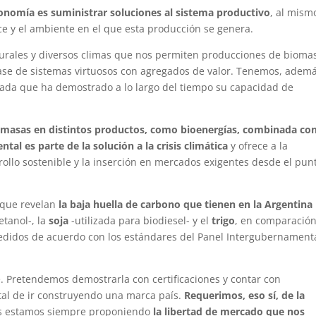
conomía es suministrar soluciones al sistema productivo
, al mism
e y el ambiente en el que esta producción se genera.
urales y diversos climas que nos permiten producciones de bioma
base de sistemas virtuosos con agregados de valor. Tenemos, ademá
tada que ha demostrado a lo largo del tiempo su capacidad de
omasas en distintos productos, como bioenergías, combinada co
tal es parte de la solución a la crisis climática
y ofrece a la
ollo sostenible y la inserción en mercados exigentes desde el pun
que revelan
la baja huella de carbono que tienen en la Argentina
etanol-, la
soja
-utilizada para biodiesel- y el
trigo
, en comparació
edidos de acuerdo con los estándares del Panel Intergubernament
e. Pretendemos demostrarla con certificaciones y contar con
 tal de ir construyendo una marca país.
Requerimos, eso sí, de la
os estamos siempre proponiendo
la libertad de mercado que nos