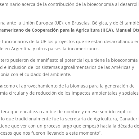
 seminario acerca de la contribución de la bioeconomía al desarrol
na ante la Unión Europea (UE), en Bruselas, Bélgica, y de él tambi
teramericano de Cooperación para la Agricultura (IICA), Manuel Ot
 funcionarios de la UE los proyectos que se están desarrollando e
le en Argentina y otros países latinoamericanos.
 Otero pusieron de manifiesto el potencial que tiene la bioeconomía
d e inclusión de los sistemas agroalimentarios de las Américas y
monía con el cuidado del ambiente.
ía
como el aprovechamiento de la biomasa para la generación de
ía circular y de reducción de los impactos ambientales y sociales
artera que encabeza cambie de nombre y en ese sentido explicó:
 que tradicionalmente fue la secretaría de Agricultura, Ganaderí
 tiene que ver con un proceso largo que empezó hacia la década d
rocesos que nos fueron llevando a este momento”.