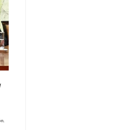
a
ón
,