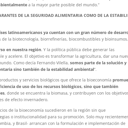
mbientalmente
a la mayor parte posible del mundo.”
ARANTES DE LA SEGURIDAD ALIMENTARIA COMO DE LA ESTABIL
íses latinoamericanos ya cuentan con un gran número de desarro
 de la biotecnología, biorrefinerías, biocombustibles y bioinsumos
rso en nuestra región
. Y la política pública debe generar las
e y acelere. El objetivo es transformar la agricultura, dar una nue
 mundo. Como decía Fernando Vilella,
somos parte de la solución y
ntaria sino también de la estabilidad ambiental
”.
productos y servicios biológicos que ofrece la bioeconomía
promue
ficiencia de uso de los recursos biológicos, sino que también
les
, donde se encuentra la biomasa, y contribuyen con los objetivo
es de efecto invernadero.
ocios de la bioeconomía sucedieron en la región sin que
egias o institucionalidad para su promoción. Solo muy recienteme
lombia, y Brasil- arrancan con la formulación e implementación de