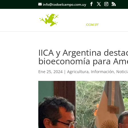
info@todoelcampo.com.uy
IICA y Argentina desta
bioeconomía para Amé
Ene 25, 2024
|
Agricultura
,
Información
,
Notici