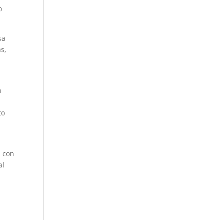
o
sa
s,
n
to
n con
al