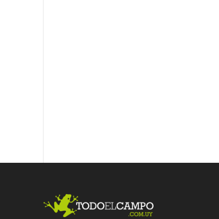
Fac
Twit
Link
ebo
ter
edI
ok
n