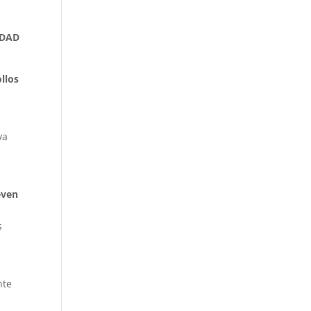
IDAD
llos
.
va
ven
s
nte