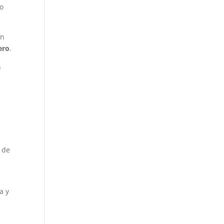
lo
én
ero
.
n
 de
a y
e