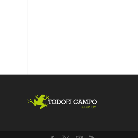
Fac
Twit
Link
ebo
ter
edI
ok
n
Me
gust
a