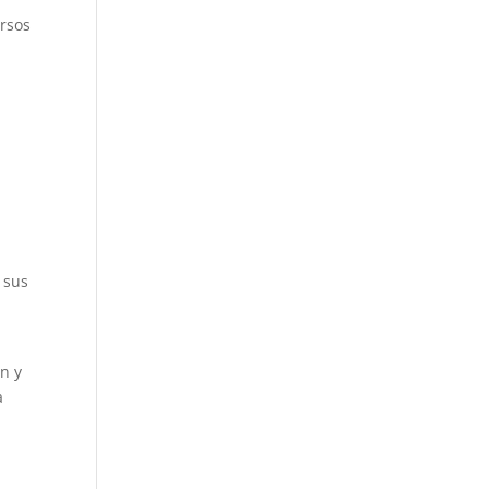
ursos
 sus
n y
a