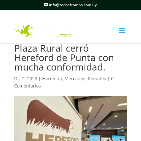
info@todoelcampo.com.uy
Plaza Rural cerró
Hereford de Punta con
mucha conformidad.
Dic 2, 2023
|
Hacienda
,
Mercados
,
Remates
|
0
Comentarios