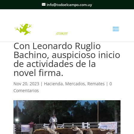
info@todoelcampo.com.uy
Con Leonardo Ruglio
Bachino, auspicioso inicio
de actividades de la
novel firma.
Nov 20, 2023
|
Hacienda
,
Mercados
,
Remates
|
0
Comentarios