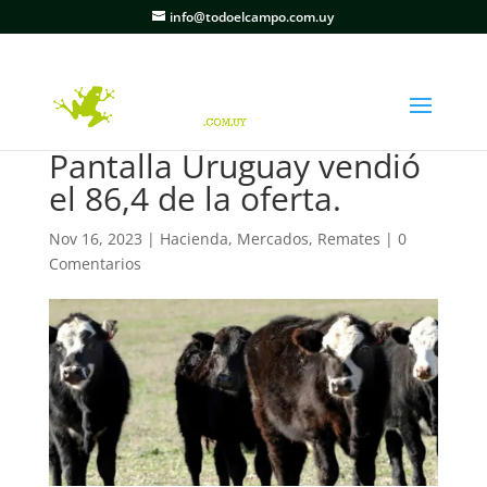
info@todoelcampo.com.uy
Pantalla Uruguay vendió
el 86,4 de la oferta.
Nov 16, 2023
|
Hacienda
,
Mercados
,
Remates
|
0
Comentarios