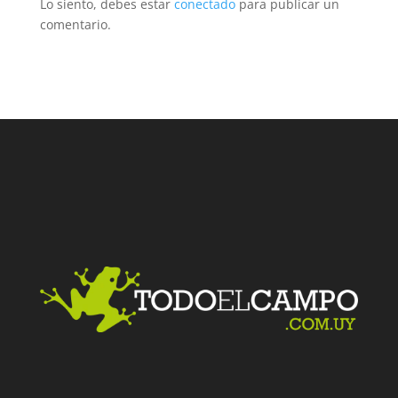
Lo siento, debes estar
conectado
para publicar un
comentario.
Facebook
Twitter
LinkedIn