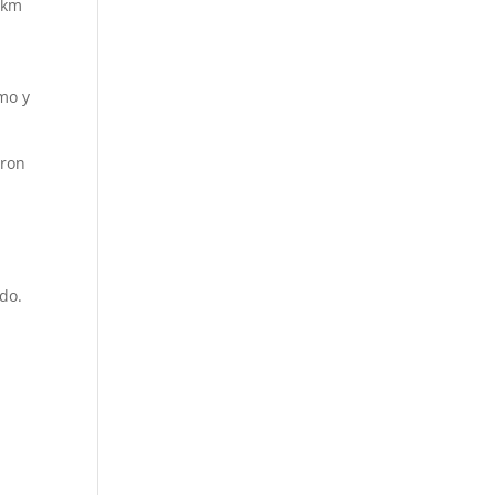
, km
mo y
aron
do.