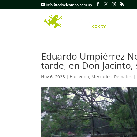
info@todoelcampo.com.uy
Eduardo Umpiérrez Neg
tarde, en Don Jacinto, 
Nov 6, 2023
|
Hacienda
,
Mercados
,
Remates
|