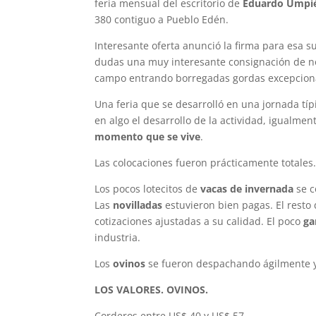
feria mensual del escritorio de
Eduardo Umpié
380 contiguo a Pueblo Edén.
Interesante oferta anunció la firma para esa 
dudas una muy interesante consignación de no
campo entrando borregadas gordas excepcion
Una feria que se desarrolló en una jornada típ
en algo el desarrollo de la actividad, igualme
momento que se vive
.
Las colocaciones fueron prácticamente totales
Los pocos lotecitos de
vacas de invernada
se c
Las
novilladas
estuvieron bien pagas. El resto 
cotizaciones ajustadas a su calidad. El poco
ga
industria.
Los
ovinos
se fueron despachando ágilmente y
LOS VALORES. OVINOS.
Corderos entre US$ 40 y US$ 57.