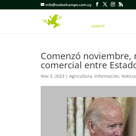
info@todoelcampo.com.uy
Comenzó noviembre, m
comercial entre Estad
Nov 3, 2023
|
Agricultura
,
Información
,
Noticia