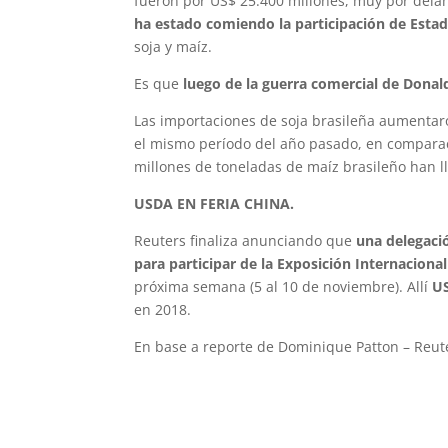
fueron por US$ 25.400 millones, muy por dela
ha estado comiendo la participación de Esta
soja y maíz.
Es que
luego de la guerra comercial de Donal
Las importaciones de soja brasileña aumenta
el mismo período del año pasado, en comparac
millones de toneladas de maíz brasileño han l
USDA EN FERIA CHINA.
Reuters finaliza anunciando que
una delegaci
para participar de la Exposición Internacion
próxima semana (5 al 10 de noviembre). Allí
US
en 2018.
En base a reporte de Dominique Patton – Reuter