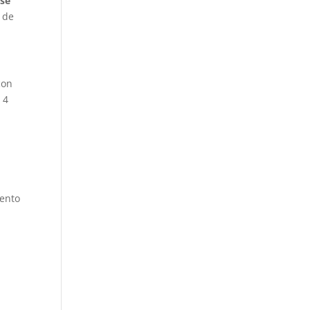
 se
 de
con
 4
ento