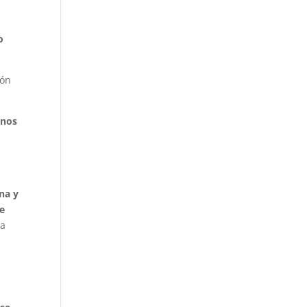
o
ión
anos
n
na y
de
 a