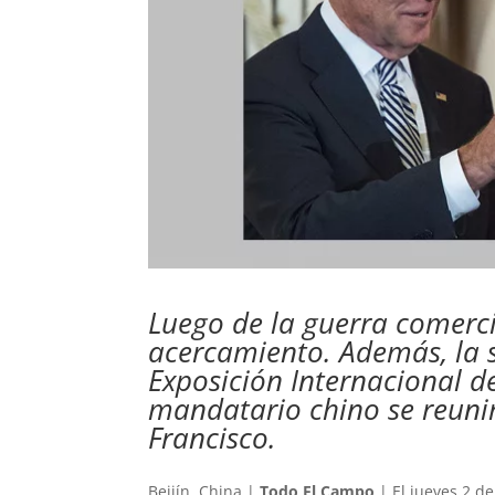
Luego de la guerra comerc
acercamiento. Además, la 
Exposición Internacional d
mandatario chino se reuni
Francisco.
Beijín, China |
Todo El Campo
| El jueves 2 d