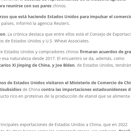
ara reunirse con sus
pares
chinos.
erzos que está haciendo Estados Unidos para impulsar el comerci
 países, informó la agencia Reuters.
ron
. La crónica destaca que entre ellos está el Consejo de Exportac
os de Estados Unidos y U.S. Wheat Associates.
 de Estados Unidos y compradores chinos
firmaran acuerdos de gr
de esa naturaleza desde 2017. El encuentro se da, además, como
arios Xi Jinping de China, y Joe Biden
, de Estados Unidos, tendrá
nos de Estados Unidos visitaron el Ministerio de Comercio de Chi
tisubsidios
de China
contra las importaciones estadounidenses 
cto rico en proteínas de la producción de etanol que se alimenta
 principales exportaciones de Estados Unidos a China, que en 2022