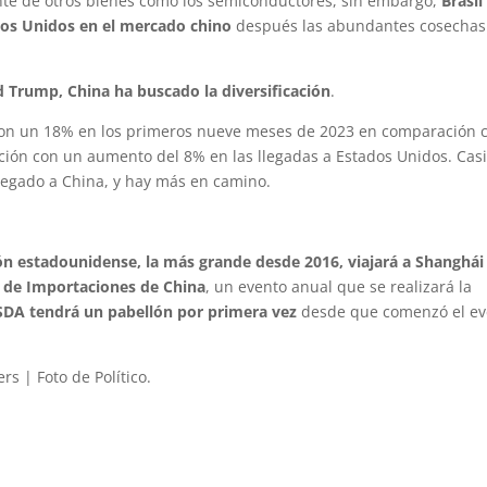
nte de otros bienes como los semiconductores, sin embargo,
Brasil
dos Unidos en el mercado chino
después las abundantes cosechas
d Trump, China ha buscado la diversificación
.
ron un 18% en los primeros nueve meses de 2023 en comparación 
ión con un aumento del 8% en las llegadas a Estados Unidos. Casi
legado a China, y hay más en camino.
ón estadounidense, la más grande desde 2016, viajará a Shanghái
al de Importaciones de China
, un evento anual que se realizará la
DA tendrá un pabellón por primera vez
desde que comenzó el ev
s | Foto de Político.