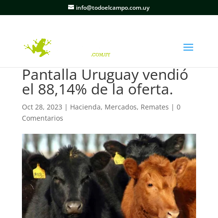
info@todoelcampo.com.uy
Pantalla Uruguay vendió
el 88,14% de la oferta.
Oct 28, 2023
|
Hacienda
,
Mercados
,
Remates
|
0
Comentarios