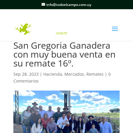
info@todoelcampo.com.uy
San Gregoria Ganadera
con muy buena venta en
su remate 16º.
Sep 28, 2023
|
Hacienda
,
Mercados
,
Remates
|
0
Comentarios