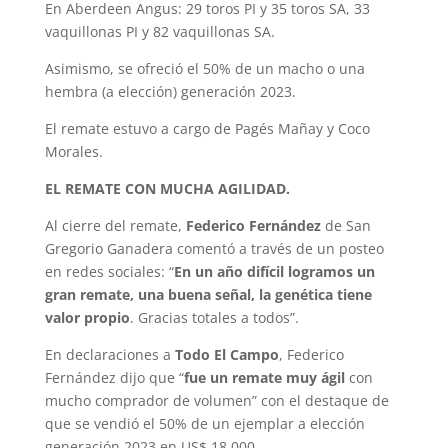
En Aberdeen Angus: 29 toros PI y 35 toros SA, 33
vaquillonas PI y 82 vaquillonas SA.
Asimismo, se ofreció el 50% de un macho o una
hembra (a elección) generación 2023.
El remate estuvo a cargo de Pagés Mañay y Coco
Morales.
EL REMATE CON MUCHA AGILIDAD.
Al cierre del remate,
Federico Fernández
de San
Gregorio Ganadera comentó a través de un posteo
en redes sociales: “
En un año difícil logramos un
gran remate, una buena señal, la genética tiene
valor propio
. Gracias totales a todos”.
En declaraciones a
Todo El Campo
, Federico
Fernández dijo que “
fue un remate muy ágil
con
mucho comprador de volumen” con el destaque de
que se vendió el 50% de un ejemplar a elección
generación 2023 en US$ 18.000.