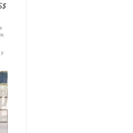
S$
a
os
 y